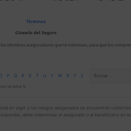
Términos
Glosario del Seguro
s los términos aseguradores que te interesan, para que los compre
O
P
Q
R
S
T
U
V
W
X
Y
Z
n la letra V.
 está en vigor y los riesgos asegurados se encuentran cubiertos 
esponder, debe indemnizar al asegurado o al beneficiario en la 