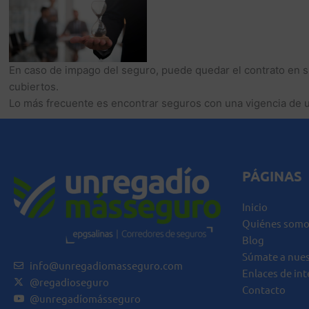
En caso de impago del seguro, puede quedar el contrato en s
cubiertos.
Lo más frecuente es encontrar seguros con una vigencia de u
PÁGINAS
Inicio
Quiénes somo
Blog
Súmate a nue
info@unregadiomasseguro.com
Enlaces de int
@regadioseguro
Contacto
@unregadíomásseguro