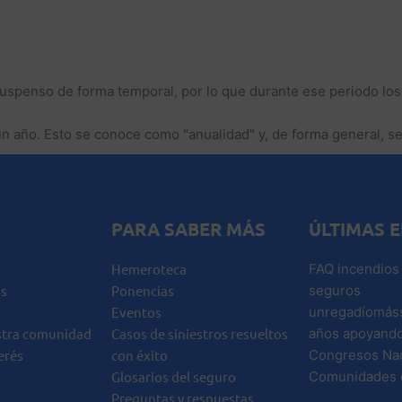
uspenso de forma temporal, por lo que durante ese periodo los
n año. Esto se conoce como "anualidad" y, de forma general, s
PARA SABER MÁS
ÚLTIMAS 
Hemeroteca
FAQ incendios 
s
Ponencias
seguros
Eventos
unregadíomás
stra comunidad
Casos de siniestros resueltos
años apoyando
erés
con éxito
Congresos Nac
Glosarios del seguro
Comunidades 
Preguntas y respuestas