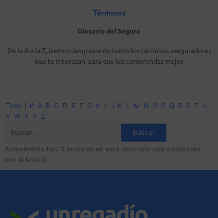
Términos
Glosario del Seguro
De la A a la Z, iremos desgranando todos los términos aseguradores
que te interesan, para que los comprendas mejor.
Todo
|
#
A
B
C
D
E
F
G
H
I
J
K
L
M
N
O
P
Q
R
S
T
U
V
W
X
Y
Z
Actualmente hay 0 nombres en este directorio que comienzan
con la letra G.