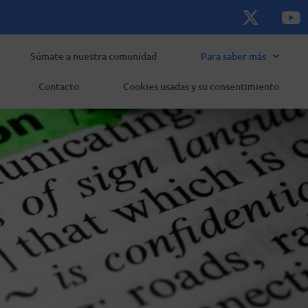
X
Y
-
o
t
u
w
t
Súmate a nuestra comunidad
Para saber más
i
u
Contacto
Cookies usadas y su consentimiento
t
b
t
e
e
r