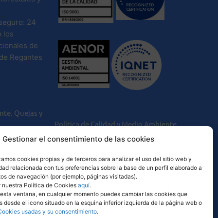
seguro: 24
 los
ionales de
de Regantes
ente. Quejas y
Política de Calidad y Medio Ambiente
vacidad
Gestionar el consentimiento de las cookies
Comunicación desempeño ambiental
kies
to clientes,
zamos cookies propias y de terceros para analizar el uso del sitio web y
dad relacionada con tus preferencias sobre la base de un perfil elaborado a
itos de navegación (por ejemplo, páginas visitadas).
o de
 nuestra Política de Cookies
aquí
.
esta ventana, en cualquier momento puedes cambiar las cookies que
desde el icono situado en la esquina inferior izquierda de la página web o
Cookies usadas y su consentimiento
.