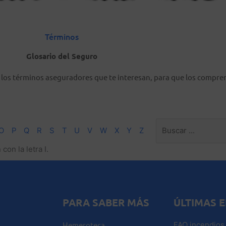
Términos
Glosario del Seguro
s los términos aseguradores que te interesan, para que los compre
O
P
Q
R
S
T
U
V
W
X
Y
Z
on la letra I.
PARA SABER MÁS
ÚLTIMAS 
Hemeroteca
FAQ incendios 