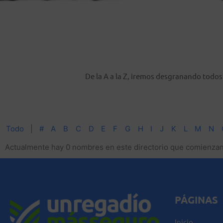
De la A a la Z, iremos desgranando todo
Todo
|
#
A
B
C
D
E
F
G
H
I
J
K
L
M
N
Actualmente hay 0 nombres en este directorio que comienzan c
PÁGINAS
Inicio