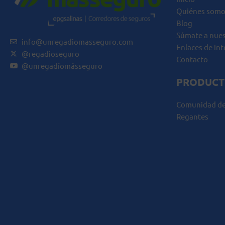
Quiénes somo
Blog
Súmate a nue
info@unregadiomasseguro.com
Enlaces de int
@regadioseguro
Contacto
@unregadíomásseguro
PRODUCT
Comunidad de
Regantes