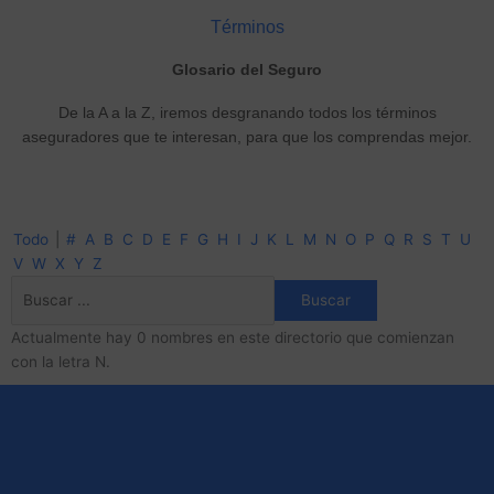
Términos
Glosario del Seguro
De la A a la Z, iremos desgranando todos los términos
aseguradores que te interesan, para que los comprendas mejor.
Todo
|
#
A
B
C
D
E
F
G
H
I
J
K
L
M
N
O
P
Q
R
S
T
U
V
W
X
Y
Z
Actualmente hay 0 nombres en este directorio que comienzan
con la letra N.