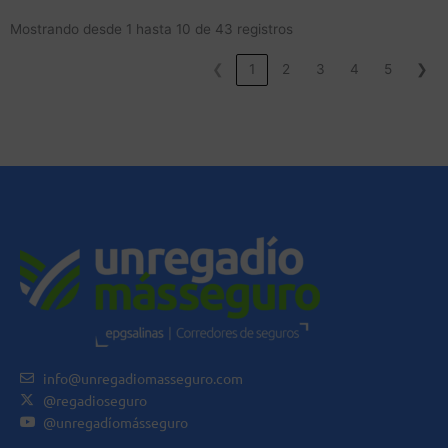
Mostrando desde 1 hasta 10 de 43 registros
❮
1
2
3
4
5
❯
info@unregadiomasseguro.com
@regadioseguro
@unregadíomásseguro