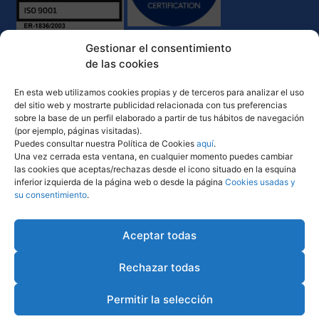
Gestionar el consentimiento
de las cookies
En esta web utilizamos cookies propias y de terceros para analizar el uso
del sitio web y mostrarte publicidad relacionada con tus preferencias
sobre la base de un perfil elaborado a partir de tus hábitos de navegación
(por ejemplo, páginas visitadas).
Puedes consultar nuestra Política de Cookies
aquí
.
Una vez cerrada esta ventana, en cualquier momento puedes cambiar
las cookies que aceptas/rechazas desde el icono situado en la esquina
inferior izquierda de la página web o desde la página
Cookies usadas y
su consentimiento
.
Política de Calidad y Medio Ambiente
Comunicación desempeño ambiental
Aceptar todas
Rechazar todas
Permitir la selección
2022 | Diseño web por