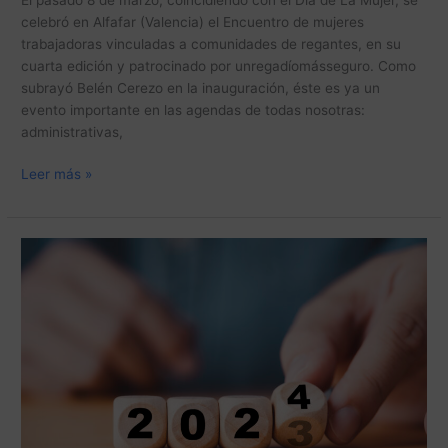
celebró en Alfafar (Valencia) el Encuentro de mujeres
trabajadoras vinculadas a comunidades de regantes, en su
cuarta edición y patrocinado por unregadíomásseguro. Como
subrayó Belén Cerezo en la inauguración, éste es ya un
evento importante en las agendas de todas nosotras:
administrativas,
Leer más »
Algunos
titulares
que
han
marcado
la
agricultura
de
regadío
en