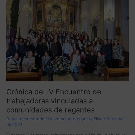
IV
Encuentro
de
trabajadoras
vinculadas
a
comunidades
de
regantes
Crónica del IV Encuentro de
trabajadoras vinculadas a
comunidades de regantes
Deja un comentario
/
Universo agroregadío
/
Elisa
/
3 de abril
de 2024
El pasado 8 de marzo, coincidiendo con el Día de La Mujer, se