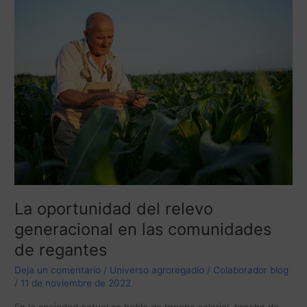
La
oportunidad
del
relevo
generacional
en
las
comunidades
de
regantes
La oportunidad del relevo
generacional en las comunidades
de regantes
Deja un comentario
/
Universo agroregadío
/
Colaborador blog
/
11 de noviembre de 2022
En la sociedad actual se habla de brecha salarial, brecha de