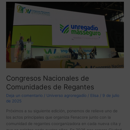
Congresos
Nacionales
de
Comunidades
de
Regantes
Congresos Nacionales de
Comunidades de Regantes
Deja un comentario
/
Universo agroregadío
/
Elisa
/
9 de julio
de 2025
Próximos a su siguiente edición, ponemos de relieve uno de
los actos principales que organiza Fenacore junto con la
comunidad de regantes coorganizadora en cada nueva cita y