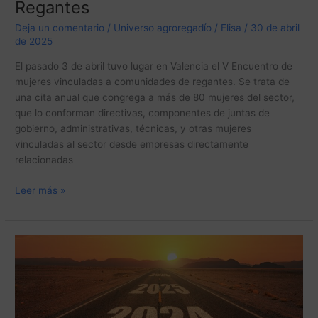
Regantes
Vinculadas
Deja un comentario
/
Universo agroregadío
/
Elisa
/
30 de abril
a
de 2025
Comunidades
de
El pasado 3 de abril tuvo lugar en Valencia el V Encuentro de
Regantes
mujeres vinculadas a comunidades de regantes. Se trata de
una cita anual que congrega a más de 80 mujeres del sector,
que lo conforman directivas, componentes de juntas de
gobierno, administrativas, técnicas, y otras mujeres
vinculadas al sector desde empresas directamente
relacionadas
Leer más »
Las
principales
noticias
de
2024