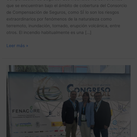
que se encuentran bajo el ámbito de cobertura del Consorcio
de Compensación de Seguros, como SÍ lo son los riesgos
extraordinarios por fenómenos de la naturaleza como
terremoto, inundación, tornado, erupción volcánica, entre
otros. El incendio habitualmente es una […]
Leer más »
unregadíomásseguro:
24
años
apoyando
los
Congresos
Nacionales
de
Comunidades
de
Regantes