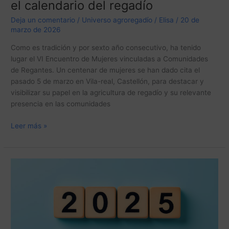
regadío
el calendario del regadío
Deja un comentario
/
Universo agroregadío
/
Elisa
/
20 de
marzo de 2026
Como es tradición y por sexto año consecutivo, ha tenido
lugar el VI Encuentro de Mujeres vinculadas a Comunidades
de Regantes. Un centenar de mujeres se han dado cita el
pasado 5 de marzo en Vila-real, Castellón, para destacar y
visibilizar su papel en la agricultura de regadío y su relevante
presencia en las comunidades
Leer más »
Adiós
a
2025
con
algunos
de