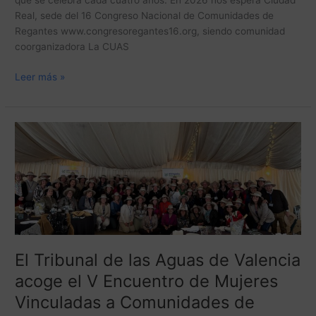
que se celebra cada cuatro años. En 2026 nos espera Ciudad
Real, sede del 16 Congreso Nacional de Comunidades de
Regantes www.congresoregantes16.org, siendo comunidad
coorganizadora La CUAS
Leer más »
El
Tribunal
de
las
Aguas
de
Valencia
acoge
el
El Tribunal de las Aguas de Valencia
V
acoge el V Encuentro de Mujeres
Encuentro
Vinculadas a Comunidades de
de
Mujeres