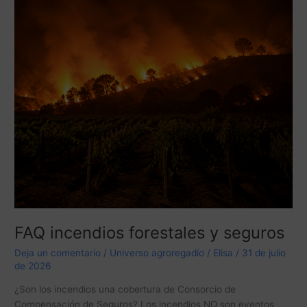
FAQ incendios forestales y seguros
Deja un comentario
/
Universo agroregadío
/
Elisa
/
31 de julio
de 2026
¿Son los incendios una cobertura de Consorcio de
Compensación de Seguros? Los incendios NO son eventos