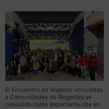
El
Encuentro
de
Mujeres
vinculadas
a
Comunidades
de
Regantes
se
consolida
como
importante
cita
El Encuentro de Mujeres vinculadas
en
el
a Comunidades de Regantes se
calendario
consolida como importante cita en
del