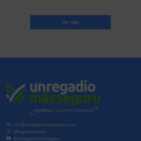
Ver más
info@unregadiomasseguro.com
@regadioseguro
@unregadíomásseguro